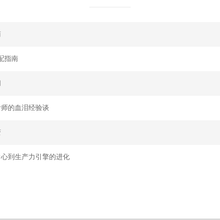
南
配指南
间
计师的血泪经验谈
变
中心到生产力引擎的进化