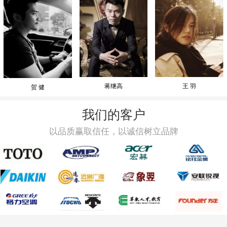
蒋继高
王 羽
贺 健
我们的客户
以品质赢取信任，以诚信树立品牌