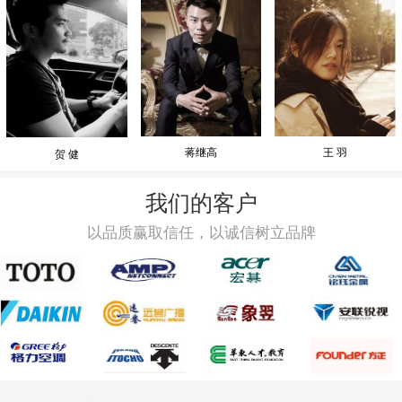
蒋继高
王 羽
贺 健
我们的客户
以品质赢取信任，以诚信树立品牌