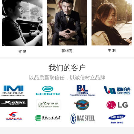
蒋继高
王 羽
贺 健
我们的客户
以品质赢取信任，以诚信树立品牌