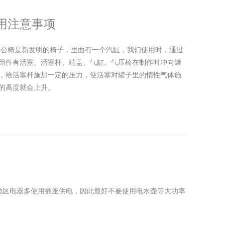
用注意事项
办公椅是新发明的椅子，里面有一个汽缸，我们使用时，通过
组件有活塞、活塞杆、端盖、气缸。气压椅在制作时冲向罐
，给活塞杆施加一定的压力，使活塞对罐子里的惰性气体施
的高度就会上升。
室地区电器多使用插座供电，因此最好不要使用电水壶等大功率