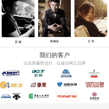
蒋继高
王 羽
贺 健
我们的客户
以品质赢取信任，以诚信树立品牌