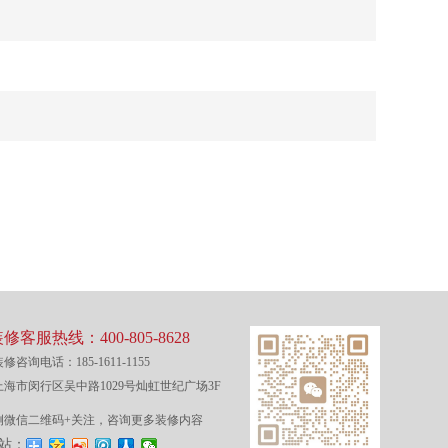
修客服热线：400-805-8628
修咨询电话：185-1611-1155
海市闵行区吴中路1029号灿虹世纪广场3F
侧微信二维码+关注，咨询更多装修内容
站：