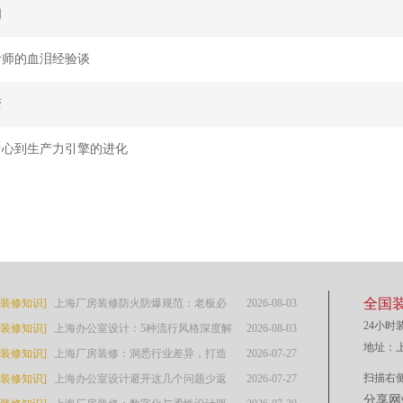
间
计师的血泪经验谈
变
中心到生产力引擎的进化
全国装
室装修知识]
上海厂房装修防火防爆规范：老板必
2026-08-03
24小时装
室装修知识]
读的生存指南
上海办公室设计：5种流行风格深度解
2026-08-03
地址：上
室装修知识]
析与精准适配指南
上海厂房装修：洞悉行业差异，打造
2026-07-27
扫描右
室装修知识]
高效合规空间
上海办公室设计避开这几个问题少返
2026-07-27
分享网